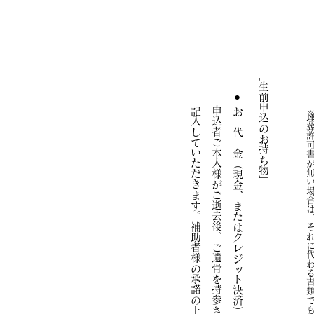
申込者ご本人様がご逝去後、ご遺骨を持参される「補助者」の氏名・住所・連絡先を
［
記
● お
生前申込の
※
入していただきます。
葬許可書が無い場合は、それに代わる書類でも代用可能です。
代 金（
お持ち
物］
現金、またはクレジット決済