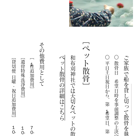
［貸切便 日曜・祝日追加
［
［
​
［ペット散
○ 平日土日祝日
​
その他費
ご家
ペット散骨の詳細はこちら
和布刈神社では大切なペットの散
○ 散
遺骨特殊洗浄費用］
１柱追加費用
用として
骨日 希望日時を事前
族で船を貸し切って
骨］
］
から、第１希望日、第２希望日
費用］
散骨を
７