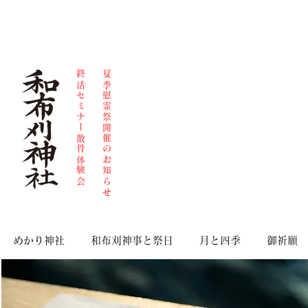
和布刈神、散骨、人形供養、終活、思物供養、導き
和布刈神社 福岡県北九州市門司区門司349 電話093-321-0749
​終活セミナー散骨体験会
​夏季慰霊祭開催のお知らせ
めかり神社
和布刈神事と祭日
月と四季
御祈願