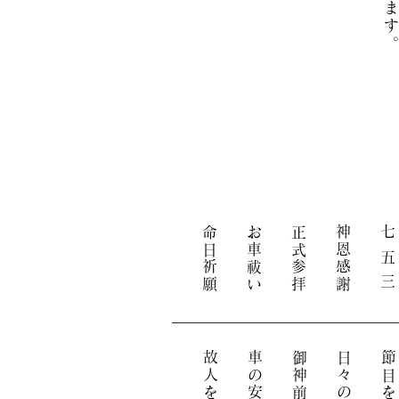
​命日祈願
お車祓い
正式参拝
神恩感謝
七 五 三