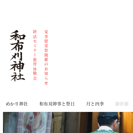
和布刈神、散骨、人形供養、終活、思物供養、導き
和布刈神社 福岡県北九州市門司区門司349 電話093-321-0749
​終活セミナー散骨体験会
​夏季慰霊祭開催のお知らせ
めかり神社
和布刈神事と祭日
月と四季
御祈願