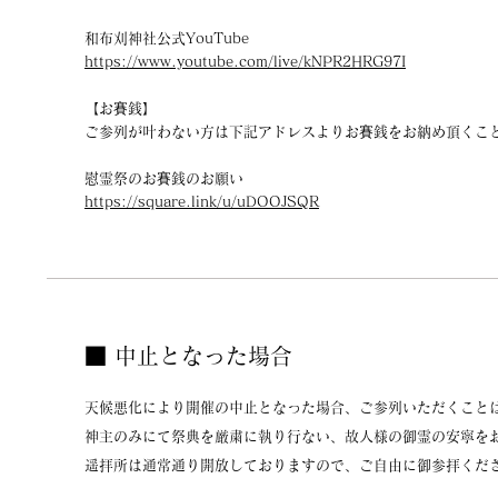
和布刈神社公式YouTube
https://www.youtube.com/live/kNPR2HRG97I
【お賽銭】
ご参列が叶わない方は下記アドレスよりお賽銭をお納め頂くこ
慰霊祭のお賽銭のお願い
https://square.link/u/uDOOJSQR
■ 中止となった場合
天候悪化により開催の中止となった場合、
ご参列いただくこと
神主のみにて祭典を厳粛に執り行ない、
故人様の御霊の安寧を
遥拝所は通常通り開放しておりますので、ご自由に御参拝くだ