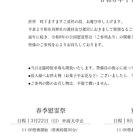
拝啓 時下ますますご清祥の段、お慶び申し上げます。
平素より和布刈神社の護持及び運営におきまして格別なるご
前年に続き、令和8年の合同慰霊祭は「ご参列あり」の開催
皆様のご参列を心よりお待ちしております。
●当日は臨時駐車場も開放いたします。警備員の指示に従っ
●故人様へお供え物（お菓子やお花など）ございましたら、
​●ご参列の際のお召し物は、平服で構いません。
春季慰霊祭
日程｜3月22
日（日）※雨天中止
日程｜8
11:00祭典開始（祭典時間30分）
11:00