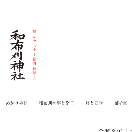
和布刈神、散骨、人形供養、終活、思物供養、導き
和布刈神社 福岡県北九州市門司区門司349 電話093-321-0749
​終活セミナー散骨体験会
めかり神社
和布刈神事と祭日
月と四季
御祈願
令和8年｜