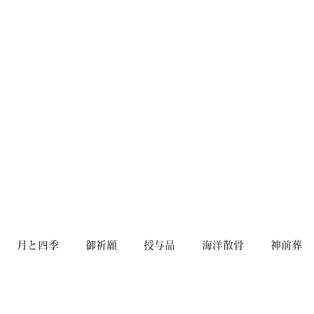
、終活、思物供養、導き
21-0749
月と四季
御祈願
授与品
海洋散骨
神前葬