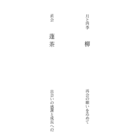
直会
月と四季
蓬 茶
柳
再会の願いを込めて
出会いの感謝と成長への祈りを込めて